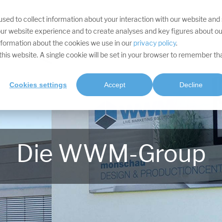
sed to collect information about your interaction with our website and
IHRE ZIELE
DIVISIONEN
LEISTUNGEN
PROJEKTE
SOFTWARE
RES
ur website experience and to create analyses and key figures about ou
information about the cookies we use in our
privacy policy
.
t this website. A single cookie will be set in your browser to remember th
Cookies settings
Accept
Decline
Die WWM-Group