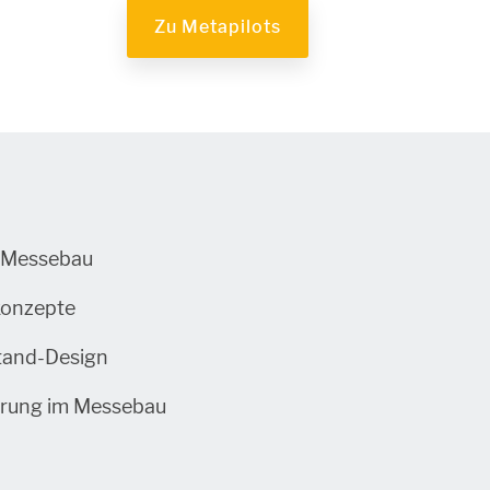
Zu Metapilots
 Messebau
konzepte
tand-Design
hrung im Messebau