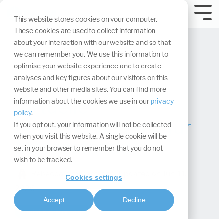
Navigation
überspringen.
Tog
This website stores cookies on your computer.
Me
These cookies are used to collect information
about your interaction with our website and so that
we can remember you. We use this information to
optimise your website experience and to create
analyses and key figures about our visitors on this
website and other media sites. You can find more
Virtuelle
information about the cookies we use in our
privacy
policy
.
Lagerverwaltung für
If you opt out, your information will not be collected
when you visit this website. A single cookie will be
Messestände
set in your browser to remember that you do not
wish to be tracked.
Rebecca Zimmermann
:
Updated on Juni 11,
Cookies settings
2026
Accept
Decline
Logistik & Montage