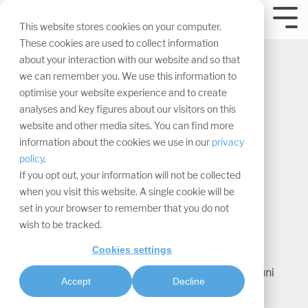
Navigation
überspringen.
Tog
This website stores cookies on your computer.
Me
These cookies are used to collect information
about your interaction with our website and so that
we can remember you. We use this information to
optimise your website experience and to create
analyses and key figures about our visitors on this
website and other media sites. You can find more
Warum perfekte
information about the cookies we use in our
privacy
policy
.
Messeauftritte bei
If you opt out, your information will not be collected
when you visit this website. A single cookie will be
den richtigen Daten
set in your browser to remember that you do not
wish to be tracked.
beginnen
Cookies settings
Maxima Matara
:
Juni
Accept
Decline
12, 2026