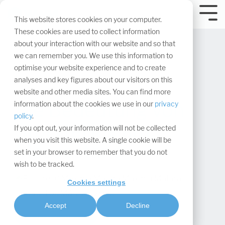
Navigation
überspringen.
Tog
This website stores cookies on your computer.
Me
These cookies are used to collect information
about your interaction with our website and so that
we can remember you. We use this information to
optimise your website experience and to create
analyses and key figures about our visitors on this
website and other media sites. You can find more
Die Bedeutung von
information about the cookies we use in our
privacy
policy
.
Storytelling am
If you opt out, your information will not be collected
when you visit this website. A single cookie will be
Messestand
set in your browser to remember that you do not
wish to be tracked.
Maxima Matara
:
Cookies settings
Updated on März 25, 2025
Accept
Decline
Design & Konzeption