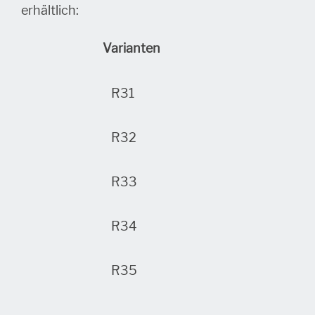
erhältlich:
Varianten
R31
H 2
R32
H 2
R33
H 2
R34
H 2
R35
H 2