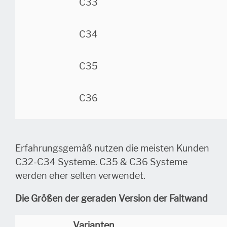
C33
H
C34
H
C35
H
C36
H
Erfahrungsgemäß nutzen die meisten Kunden
C32-C34 Systeme. C35 & C36 Systeme
werden eher selten verwendet.
Die Größen der geraden Version der Faltwand
Varianten