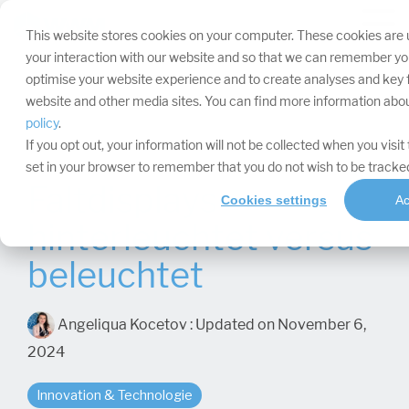
Navigation
überspringen.
Tog
This website stores cookies on your computer. These cookies are 
Me
your interaction with our website and so that we can remember you
optimise your website experience and to create analyses and key fi
website and other media sites. You can find more information abo
policy
.
If you opt out, your information will not be collected when you visit 
set in your browser to remember that you do not wish to be tracke
Faltdisplays -
Cookies settings
Ac
hinterleuchtet versus
beleuchtet
Angeliqua Kocetov
:
Updated on November 6,
2024
Innovation & Technologie