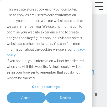
Navigation
überspringen.
Tog
This website stores cookies on your computer.
Me
These cookies are used to collect information
about your interaction with our website and so that
we can remember you. We use this information to
optimise your website experience and to create
analyses and key figures about our visitors on this
website and other media sites. You can find more
Messestand
information about the cookies we use in our
privacy
policy
.
beleuchten: So
If you opt out, your information will not be collected
when you visit this website. A single cookie will be
setzen Sie Ihr Design
set in your browser to remember that you do not
wish to be tracked.
in Szene
Cookies settings
Maxima Matara
:
April
Accept
Decline
4, 2025