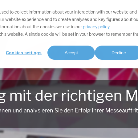
sed to collect information about your interaction with our website and
IHRE ZIELE
DIVISIONEN
LEISTUNGEN
PROJEKTE
SOFTWARE
RES
ur website experience and to create analyses and key figures about ou
information about the cookies we use in our
privacy policy
.
t this website. A single cookie will be set in your browser to remember th
Cookies settings
Accept
Decline
mit der richtigen 
anen und analysieren Sie den Erfolg Ihrer Messeauftrit