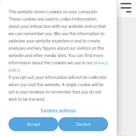
Navigation
überspringen.
Tog
This website stores cookies on your computer.
Me
These cookies are used to collect information
about your interaction with our website and so that
we can remember you. We use this information to
optimise your website experience and to create
analyses and key figures about our visitors on this
website and other media sites. You can find more
Auf Kongressen
information about the cookies we use in our
privacy
policy
.
ausstellen
If you opt out, your information will not be collected
when you visit this website. A single cookie will be
set in your browser to remember that you do not
Dr. Christian Coppeneur-Guelz
:
Updated on
wish to be tracked.
November 6, 2024
Cookies settings
Projektmanagement & Prozesse
Accept
Decline