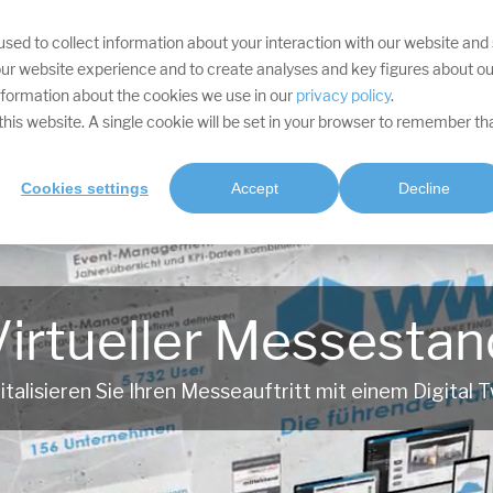
sed to collect information about your interaction with our website and
IHRE ZIELE
DIVISIONEN
LEISTUNGEN
PROJEKTE
SOFTWARE
RES
ur website experience and to create analyses and key figures about ou
information about the cookies we use in our
privacy policy
.
t this website. A single cookie will be set in your browser to remember th
Cookies settings
Accept
Decline
Virtueller Messestan
italisieren Sie Ihren Messeauftritt mit einem Digital T