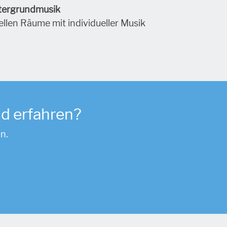
ntergrundmusik
ellen Räume mit individueller Musik
d erfahren?
n.