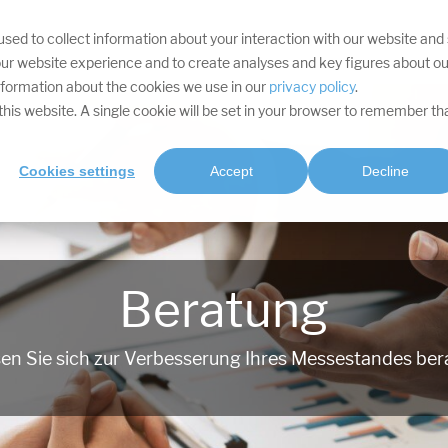
sed to collect information about your interaction with our website and
IHRE ZIELE
DIVISIONEN
LEISTUNGEN
PROJEKTE
SOFTWARE
RES
ur website experience and to create analyses and key figures about ou
information about the cookies we use in our
privacy policy
.
t this website. A single cookie will be set in your browser to remember th
Cookies settings
Accept
Decline
Beratung
en Sie sich zur Verbesserung Ihres Messestandes ber