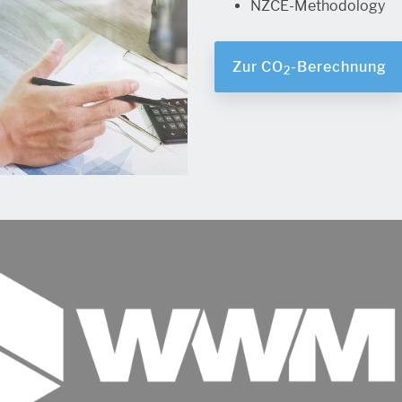
NZCE-Methodology
Zur CO
-Berechnung
2