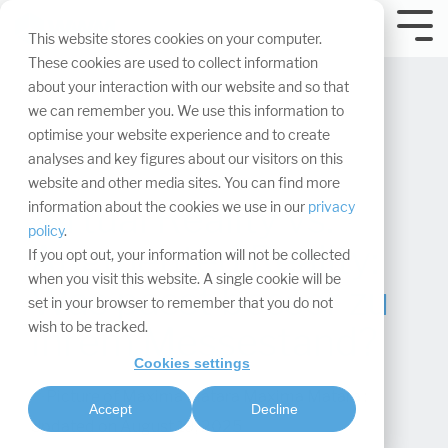
Navigation
überspringen.
Tog
This website stores cookies on your computer.
Me
These cookies are used to collect information
about your interaction with our website and so that
we can remember you. We use this information to
optimise your website experience and to create
analyses and key figures about our visitors on this
website and other media sites. You can find more
Virtual Reality vs.
information about the cookies we use in our
privacy
policy
.
Augmented Reality:
If you opt out, your information will not be collected
when you visit this website. A single cookie will be
Was passt besser zu
set in your browser to remember that you do not
wish to be tracked.
Ihrem Messestand?
Cookies settings
Maxima Matara
:
Accept
Decline
Updated on August 19, 2025