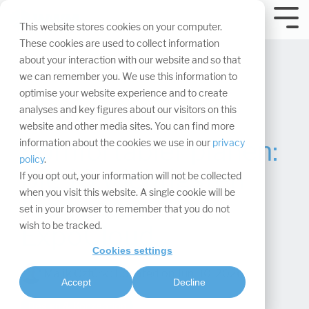
Navigation
überspringen.
Tog
This website stores cookies on your computer.
Me
These cookies are used to collect information
about your interaction with our website and so that
we can remember you. We use this information to
optimise your website experience and to create
analyses and key figures about our visitors on this
website and other media sites. You can find more
Komfortabler planen:
information about the cookies we use in our
privacy
policy
.
Die 10 wichtigsten
If you opt out, your information will not be collected
when you visit this website. A single cookie will be
Fragen zur
set in your browser to remember that you do not
wish to be tracked.
ExpoCloud
Cookies settings
Malik Öztürk
:
Updated on Juni 10, 2026
Accept
Decline
Design & Konzeption