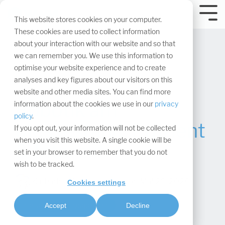
Navigation
überspringen.
Tog
This website stores cookies on your computer.
Me
These cookies are used to collect information
about your interaction with our website and so that
we can remember you. We use this information to
optimise your website experience and to create
analyses and key figures about our visitors on this
website and other media sites. You can find more
Robotik am
information about the cookies we use in our
privacy
policy
.
Messestand: Effizient
If you opt out, your information will not be collected
when you visit this website. A single cookie will be
& Interaktiv
set in your browser to remember that you do not
wish to be tracked.
Katharina Kurm
:
Updated on Mai 29, 2026
Cookies settings
Interaktion & Engagement
Accept
Decline