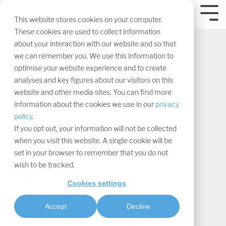
Navigation
überspringen.
Tog
This website stores cookies on your computer.
Me
These cookies are used to collect information
about your interaction with our website and so that
we can remember you. We use this information to
optimise your website experience and to create
analyses and key figures about our visitors on this
website and other media sites. You can find more
Erfolgreiche
information about the cookies we use in our
privacy
policy
.
Messeplanung mit
If you opt out, your information will not be collected
when you visit this website. A single cookie will be
ChatGPT
set in your browser to remember that you do not
wish to be tracked.
René Meures
:
Updated on Juli 16, 2025
Cookies settings
Innovation & Technologie
Accept
Decline
Projektmanagement & Prozesse