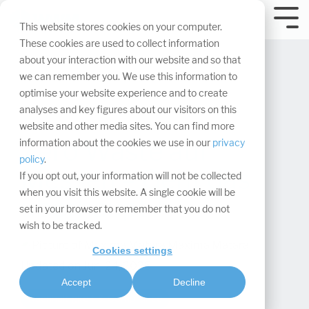
Navigation
überspringen.
Tog
This website stores cookies on your computer.
Me
These cookies are used to collect information
about your interaction with our website and so that
we can remember you. We use this information to
optimise your website experience and to create
analyses and key figures about our visitors on this
website and other media sites. You can find more
Zero Waste auf
information about the cookies we use in our
privacy
policy
.
Messen – Geht das
If you opt out, your information will not be collected
when you visit this website. A single cookie will be
überhaupt?
set in your browser to remember that you do not
wish to be tracked.
Maxima Matara
:
Cookies settings
Updated on Juni 24, 2025
Accept
Decline
Nachhaltigkeit & Compliance