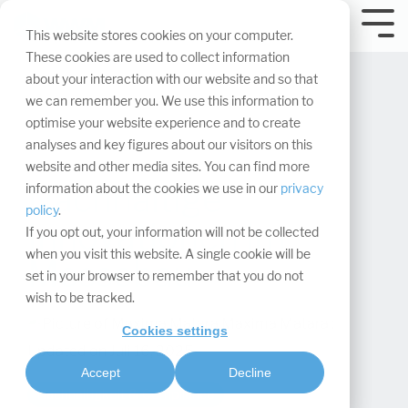
Navigation
überspringen.
Tog
This website stores cookies on your computer.
Me
These cookies are used to collect information
about your interaction with our website and so that
we can remember you. We use this information to
optimise your website experience and to create
analyses and key figures about our visitors on this
website and other media sites. You can find more
Nachhaltige
information about the cookies we use in our
privacy
policy
.
Innovationen im
If you opt out, your information will not be collected
when you visit this website. A single cookie will be
Messebau
set in your browser to remember that you do not
wish to be tracked.
Maxima Matara
:
Cookies settings
Updated on Juli 16, 2025
Accept
Decline
Nachhaltigkeit & Compliance