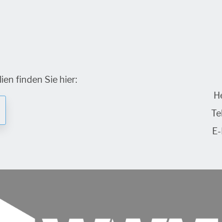
en finden Sie hier:
H
Tel
E-