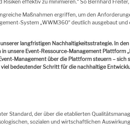
 Risiken effektiv zu minimieren.“ So Bernhard Freite
ngreiche Maßnahmen ergriffen, um den Anforderungen
ement-System „WWM360“ deutlich ausgebaut und ei
ritt unserer langfristigen Nachhaltigkeitsstrategie. I
n unsere Event-Ressource-Management Plattform „Exp
vent-Management über die Plattform steuern – sich se
n viel bedeutender Schritt für die nachhaltige Entwickl
nnter Standard, der über die etablierten Qualitätsma
kologischen, sozialen und wirtschaftlichen Auswirkun