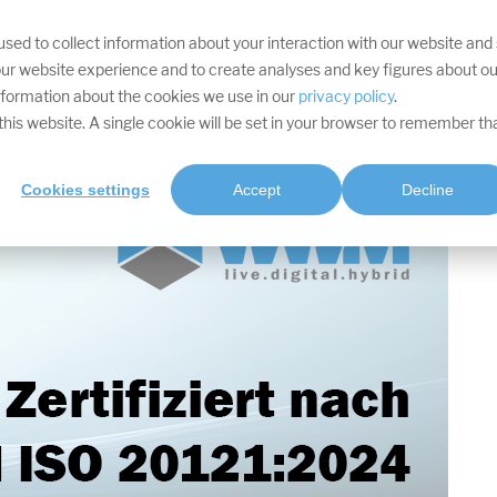
sed to collect information about your interaction with our website and
IHRE ZIELE
DIVISIONEN
LEISTUNGEN
PROJEKTE
SOFTWARE
RES
ur website experience and to create analyses and key figures about ou
information about the cookies we use in our
privacy policy
.
t this website. A single cookie will be set in your browser to remember th
Cookies settings
Accept
Decline