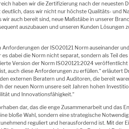
reich haben wir die Zertifizierung nach der neuesten D
t deutlich, dass wir nicht nur höchste Qualitäts- und N
ir auch bereit sind, neue Maßstäbe in unserer Branche
onsequent auszubauen und unseren Kunden Lösungen zu 
en Anforderungen der ISO20121 Norm auseinander und 
 war es dabei die Norm nicht separat, sondern als 
isierte Version der Norm ISO20121:2024 veröffentlicht 
t, auch diese Anforderungen zu erfüllen.“ erläutert Dr
n externen Beratern und Auditoren, die bereit waren
nach der neuen Norm unsere seit Jahren hohen Investi
ität und Innovationsfähigkeit.“
s Vorhaben dar, das die enge Zusammenarbeit und das E
eine bloße Wahl, sondern eine strategische Notwendigk
 zunehmend reguliert und herausfordernd ist. Mit der 