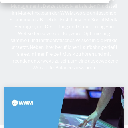
Management“. Derzeit absolviert sie den Praxisteil
im Marketingteam der WWM, wo sie umfassende
Erfahrungen z.B. bei der Erstellung von Social Media
Beiträgen, der Gestaltung und Optimierung von
Webseiten sowie der Keyword-Optimierung
sammelt und ihr theoretisches Wissen in die Praxis
umsetzt. Neben ihrer beruflichen Laufbahn genießt
sie es, in ihrer Freizeit Musik zu hören und mit
Freunden unterwegs zu sein, um eine ausgewogene
Work-Life-Balance zu wahren.