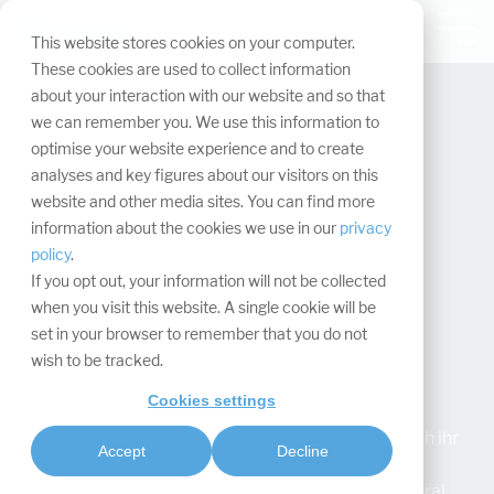
Navigation
überspringen.
Tog
This website stores cookies on your computer.
Me
These cookies are used to collect information
about your interaction with our website and so that
we can remember you. We use this information to
optimise your website experience and to create
analyses and key figures about our visitors on this
website and other media sites. You can find more
information about the cookies we use in our
privacy
policy
.
If you opt out, your information will not be collected
when you visit this website. A single cookie will be
set in your browser to remember that you do not
wish to be tracked.
Maxima Matara
Cookies settings
Maxima Matara schloss im Jahr 2023 erfolgreich ihr
Accept
Decline
Abitur ab und entschied sich für ein
berufsbegleitendes Studium im Bereich „General