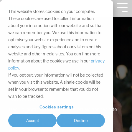
Navigation
überspringen.
Tog
This website stores cookies on your computer.
Me
These cookies are used to collect information
about your interaction with our website and so that
we can remember you. We use this information to
Corporate
optimise your website experience and to create
analyses and key figures about our visitors on this
Metaverse
website and other media sites. You can find more
information about the cookies we use in our
privacy
policy
.
Events in virtuellen
If you opt out, your information will not be collected
when you visit this website. A single cookie will be
Welten stattfinden
set in your browser to remember that you do not
lassen
wish to be tracked.
Cookies settings
Das Corporate Metaverse wird oft als der nächste
Schritt in der Digitalisierung von Unternehmen
Accept
Decline
betrachtet, da es den Kunden eine noch nie
dagewesene Erfahrung bietet.