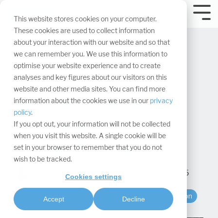
Navigation
überspringen.
Tog
This website stores cookies on your computer.
Me
These cookies are used to collect information
about your interaction with our website and so that
we can remember you. We use this information to
optimise your website experience and to create
analyses and key figures about our visitors on this
website and other media sites. You can find more
Messevorstellung:
information about the cookies we use in our
privacy
policy
.
Leipziger
If you opt out, your information will not be collected
when you visit this website. A single cookie will be
Tierärztekongress
set in your browser to remember that you do not
wish to be tracked.
Annalena Struever
:
Updated on Juni 3, 2025
Cookies settings
Analyse & Erfolgsmessung
Design & Konzeption
Accept
Decline