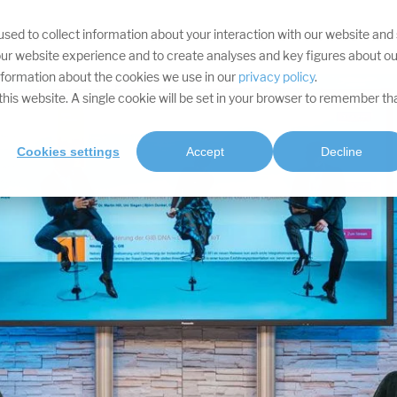
sed to collect information about your interaction with our website and
IHRE ZIELE
DIVISIONEN
LEISTUNGEN
PROJEKTE
SOFTWARE
RES
ur website experience and to create analyses and key figures about ou
information about the cookies we use in our
privacy policy
.
t this website. A single cookie will be set in your browser to remember th
Cookies settings
Accept
Decline