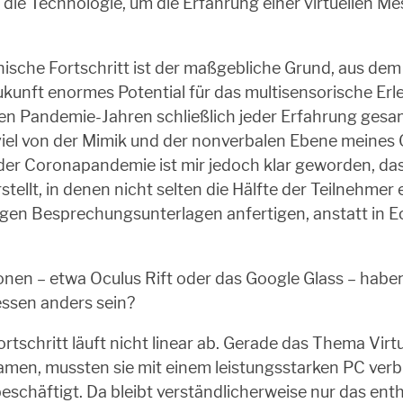
pt die Technologie, um die Erfahrung einer virtuellen
hnische Fortschritt ist der maßgebliche Grund, aus de
ukunft enormes Potential für das multisensorische Er
 den Pandemie-Jahren schließlich jeder Erfahrung gesa
o viel von der Mimik und der nonverbalen Ebene mein
 in der Coronapandemie ist mir jedoch klar geworden,
ellt, in denen nicht selten die Hälfte der Teilnehmer
iligen Besprechungsunterlagen anfertigen, anstatt in E
onen – etwa Oculus Rift oder das Google Glass – hab
Messen anders sein?
rtschritt läuft nicht linear ab. Gerade das Thema Virtual
amen, mussten sie mit einem leistungsstarken PC ver
eschäftigt. Da bleibt verständlicherweise nur das ent