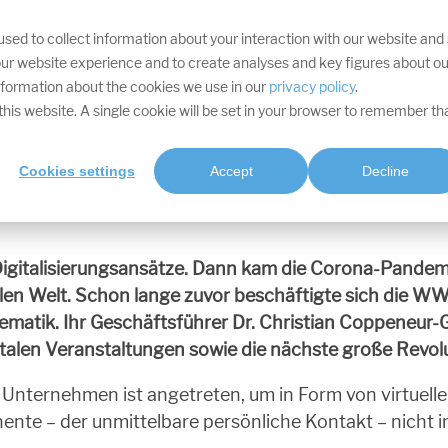
sed to collect information about your interaction with our website and
IHRE ZIELE
DIVISIONEN
LEISTUNGEN
PROJEKTE
SOFTWARE
RES
ur website experience and to create analyses and key figures about ou
information about the cookies we use in our
privacy policy
.
t this website. A single cookie will be set in your browser to remember th
 immersiven Messe
Cookies settings
Accept
Decline
gitalisierungsansätze. Dann kam die Corona-Pandemi
len Welt. Schon lange zuvor beschäftigte sich die W
hematik. Ihr Geschäftsführer Dr. Christian Coppeneur-
talen Veranstaltungen sowie die nächste große Revolu
hr Unternehmen ist angetreten, um in Form von virtue
nte – der unmittelbare persönliche Kontakt – nicht i