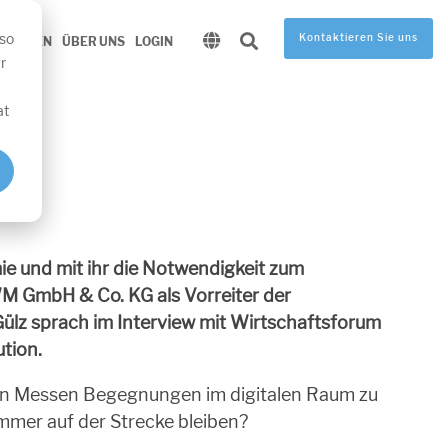
 so
Kontaktieren Sie uns
SOURCEN
ÜBER UNS
LOGIN
r
at
e und mit ihr die Notwendigkeit zum
WM GmbH & Co. KG als Vorreiter der
Gülz sprach im Interview mit Wirtschaftsforum
tion.
llen Messen Begegnungen im digitalen Raum zu
mmer auf der Strecke bleiben?