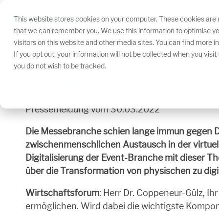
Navigation
überspringen.
This website stores cookies on your computer. These cookies are u
that we can remember you. We use this information to optimise yo
visitors on this website and other media sites. You can find more 
If you opt out, your information will not be collected when you visi
you do not wish to be tracked.
Im Metaverse zur
Pressemeldung vom 30.03.2022
Die Messebranche schien lange immun gegen Di
zwischenmenschlichen Austausch in der virtuel
Digitalisierung der Event-Branche mit dieser T
über die Transformation von physischen zu digi
Wirtschaftsforum
: Herr Dr. Coppeneur-Gülz, I
ermöglichen. Wird dabei die wichtigste Kompone