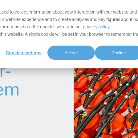
sed to collect information about your interaction with our website and
IHRE ZIELE
DIVISIONEN
LEISTUNGEN
PROJEKTE
SOFTWARE
RES
ur website experience and to create analyses and key figures about ou
information about the cookies we use in our
privacy policy
.
t this website. A single cookie will be set in your browser to remember th
Cookies settings
Accept
Decline
r-
dem