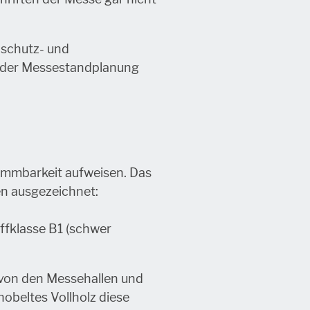
dschutz- und
 jeder Messestandplanung
lammbarkeit aufweisen. Das
en ausgezeichnet:
ffklasse B1 (schwer
von den Messehallen und
hobeltes Vollholz diese