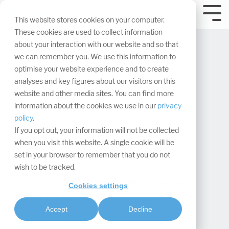
Navigation
überspringen.
Tog
This website stores cookies on your computer.
Me
These cookies are used to collect information
about your interaction with our website and so that
we can remember you. We use this information to
optimise your website experience and to create
analyses and key figures about our visitors on this
website and other media sites. You can find more
Messeanalyse neu
information about the cookies we use in our
privacy
policy
.
gedacht mit Event-
If you opt out, your information will not be collected
when you visit this website. A single cookie will be
Metrics Pro
set in your browser to remember that you do not
wish to be tracked.
Maxima Matara
:
Cookies settings
Updated on Juni 6, 2025
Accept
Decline
Analyse & Erfolgsmessung