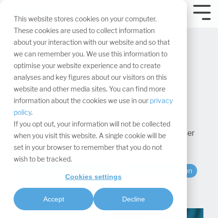
Navigation
überspringen.
Tog
This website stores cookies on your computer.
Me
These cookies are used to collect information
about your interaction with our website and so that
we can remember you. We use this information to
optimise your website experience and to create
analyses and key figures about our visitors on this
website and other media sites. You can find more
Messetrends 2026
information about the cookies we use in our
privacy
policy
.
If you opt out, your information will not be collected
Zarana Patel
:
Dezember
when you visit this website. A single cookie will be
19, 2025
set in your browser to remember that you do not
wish to be tracked.
Analyse & Erfolgsmessung
Design & Konzeption
Cookies settings
Innovation & Technologie
Accept
Decline