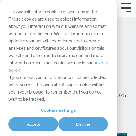
Navigation
überspringen.
Tog
This website stores cookies on your computer.
Me
These cookies are used to collect information
about your interaction with our website and so that
we can remember you. We use this information to
optimise your website experience and to create
analyses and key figures about our visitors on this
website and other media sites. You can find more
Bremst die Inflation
information about the cookies we use in our
privacy
policy
.
den Messeherbst?
If you opt out, your information will not be collected
when you visit this website. A single cookie will be
set in your browser to remember that you do not
Archana Rajaratnam
:
Updated on Juni 20, 2025
wish to be tracked.
Kosten & Budget
Cookies settings
Projektmanagement & Prozesse
Accept
Decline