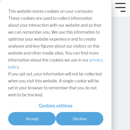
Navigation
überspringen.
Tog
This website stores cookies on your computer.
Me
These cookies are used to collect information
about your interaction with our website and so that
we can remember you. We use this information to
optimise your website experience and to create
analyses and key figures about our visitors on this
website and other media sites. You can find more
information about the cookies we use in our
privacy
8 Möglichkeiten für
policy
.
If you opt out, your information will not be collected
mehr Besucher am
when you visit this website. A single cookie will be
set in your browser to remember that you do not
Messestand
wish to be tracked.
Cookies settings
Alexander Plum
:
Updated on Juli 16, 2025
Accept
Decline
Design & Konzeption