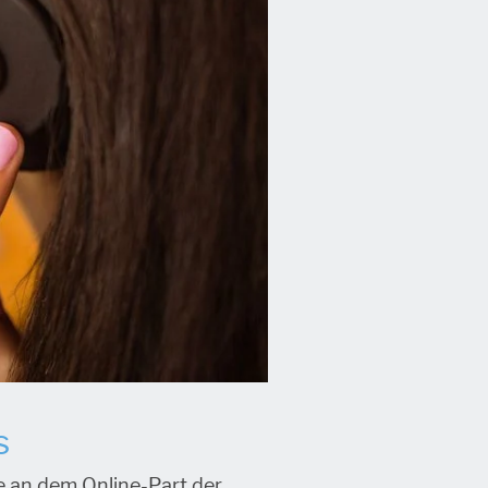
s
 an dem Online-Part der