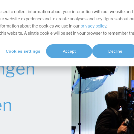
sed to collect information about your interaction with our website and
IHRE ZIELE
DIVISIONEN
LEISTUNGEN
PROJEKTE
SOFTWARE
RES
ur website experience and to create analyses and key figures about ou
information about the cookies we use in our
privacy policy
.
t this website. A single cookie will be set in your browser to remember th
Cookies settings
Accept
Decline
ngen
en